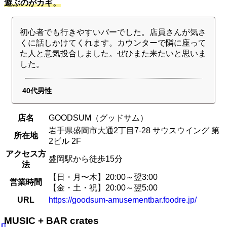
遊ぶのがカギ。
初心者でも行きやすいバーでした。店員さんが気さ
くに話しかけてくれます。カウンターで隣に座って
た人と意気投合しました。ぜひまた来たいと思いま
した。
40代男性
店名
GOODSUM（グッドサム）
岩手県盛岡市大通2丁目7-28 サウスウイング 第
所在地
2ビル 2F
アクセス方
盛岡駅から徒歩15分
法
【日・月〜木】20:00～翌3:00
営業時間
【金・土・祝】20:00～翌5:00
URL
https://goodsum-amusementbar.foodre.jp/
MUSIC + BAR crates