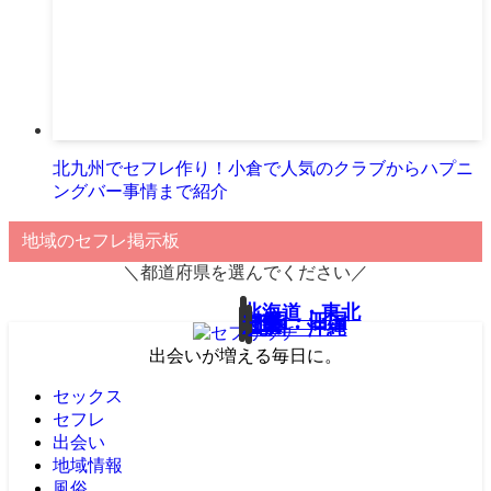
北九州でセフレ作り！小倉で人気のクラブからハプニ
ングバー事情まで紹介
地域のセフレ掲示板
＼都道府県を選んでください／
北海道・東北
中国・四国
中部
関東
近畿
九州・沖縄
出会いが増える毎日に。
セックス
セフレ
出会い
地域情報
風俗